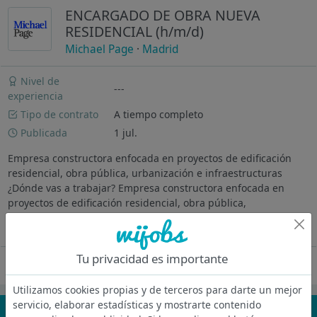
ENCARGADO DE OBRA NUEVA
RESIDENCIAL (h/m/d)
Michael Page
·
Madrid
Nivel de
---
experiencia
Tipo de contrato
A tiempo completo
Publicada
1 jul.
Empresa constructora enfocada en proyectos de edificación
residencial, obra pública, urbanización e infraestructuras
¿Dónde vas a trabajar? Empresa constructora enfocada en
proyectos de edificación residencial, obra pública,
urbanización e...
Ver más
Tu privacidad es importante
Oferta desactivada
Utilizamos cookies propias y de terceros para darte un mejor
servicio, elaborar estadísticas y mostrarte contenido
¡No te pierdas nada!