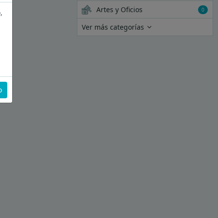
Artes y Oficios
0
,
Ver más categorías
o