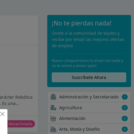
¡No te pierdas nada!
Únete a la comunidad de wijobs y
recibe por email las mejores ofertas
de empleo
Nunca compartiremos tu email con nadie y
no te vamos a enviar spam
Suscríbete Ahora
Adminstración y Secretariado
arácter Robótica
1
 Es una...
Agricultura
0
Alimentación
0
erta desactivada
Arte, Moda y Diseño
0