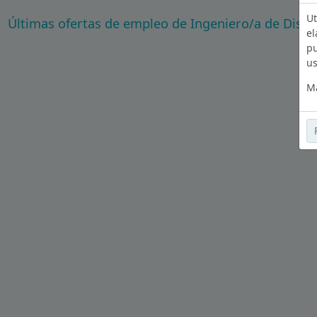
Ut
Últimas ofertas de empleo de Ingeniero/a de Dise
el
pu
us
Má