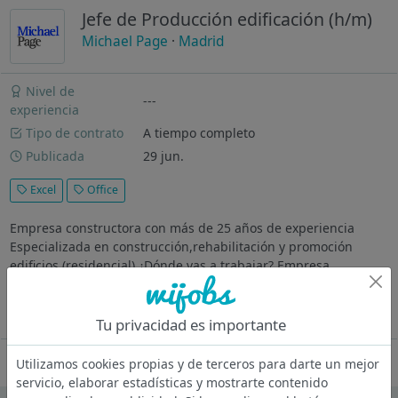
Jefe de Producción edificación (h/m)
Michael Page
·
Madrid
Nivel de
---
experiencia
Tipo de contrato
A tiempo completo
Publicada
29 jun.
Excel
Office
Empresa constructora con más de 25 años de experiencia
Especializada en construcción,rehabilitación y promoción
edificios (residencial) ¿Dónde vas a trabajar? Empresa
constructora con más de 25 años de experiencia. Especializada
en...
Ver más
Tu privacidad es importante
Oferta desactivada
Utilizamos cookies propias y de terceros para darte un mejor
servicio, elaborar estadísticas y mostrarte contenido