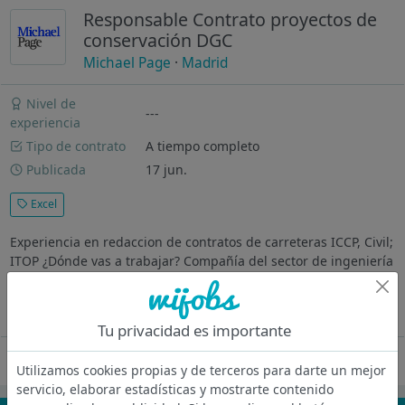
Responsable Contrato proyectos de
conservación DGC
Michael Page
·
Madrid
Nivel de
---
experiencia
Tipo de contrato
A tiempo completo
Publicada
17 jun.
Excel
Experiencia en redaccion de contratos de carreteras ICCP, Civil;
ITOP ¿Dónde vas a trabajar? Compañía del sector de ingeniería
y consultoría especializada en la gestión, supervisión y control
de obras de infraestructuras viarias, con amplia...
Ver más
Tu privacidad es importante
Oferta desactivada
Utilizamos cookies propias y de terceros para darte un mejor
servicio, elaborar estadísticas y mostrarte contenido