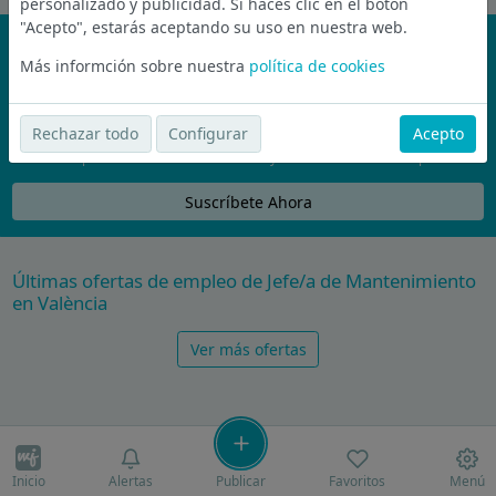
personalizado y publicidad. Si haces clic en el botón
"Acepto", estarás aceptando su uso en nuestra web.
¡No te pierdas nada!
Más informción sobre nuestra
política de cookies
Únete a la comunidad de wijobs y recibe por email las mejores
ofertas de empleo
Rechazar todo
Configurar
Acepto
Nunca compartiremos tu email con nadie y no te vamos a enviar spam
Suscríbete Ahora
Últimas ofertas de empleo de Jefe/a de Mantenimiento
en València
Ver más ofertas
Inicio
Alertas
Publicar
Favoritos
Menú