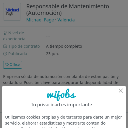
Responsable de Mantenimiento
(Automoción)
Michael Page
·
València
Nivel de
---
experiencia
Tipo de contrato
A tiempo completo
Publicada
23 jun.
Office
Empresa sólida de automoción con planta de estampación y
soldadura Posición clave para asegurar la disponibilidad de
equipos en una planta ¿Dónde vas a trabajar? Gran
organización, consolidada en el sector industrial y de
fabricación, reconocida por...
Tu privacidad es importante
Ver más
Utilizamos cookies propias y de terceros para darte un mejor
Oferta desactivada
servicio, elaborar estadísticas y mostrarte contenido