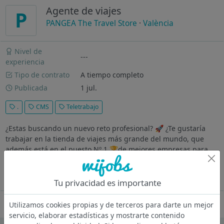
Agente de viajes
P
PANGEA The Travel Store
·
València
Nivel de
---
experiencia
Tipo de contrato
A tiempo completo
Publicada
1 jul.
.
CMS
Teletrabajo
¿Estas buscando un nuevo reto profesional? 🚀 ¿Te gustaría
trabajar en la tienda de viajes más grande del mundo, que
además está en el puesto Nº 1 🏆de mejores empresas para
trabajar en el ranking "Happy Index® at Work" 2023 ? PANGEA
es tu sitio! 🌏...
Ver más
Tu privacidad es importante
Oferta desactivada
Utilizamos cookies propias y de terceros para darte un mejor
servicio, elaborar estadísticas y mostrarte contenido