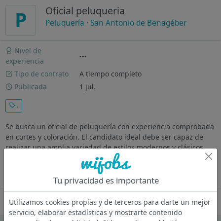
Oficial peluqueria
P
Peluquería
·
San Antonio de Benagéber
Nivel de
---
experiencia
Tipo de contrato
A tiempo completo
Publicada
1 jul.
.
Se busca un oficial de peluquería con experiencia comprobada
en cortes y coloración. El candidato ideal debe ser capaz de
realizar una amplia variedad de estilos modernos y clásicos,
adaptándose a las necesidades de cada cliente. La atención
al...
Ver más
Tu privacidad es importante
Oferta desactivada
Utilizamos cookies propias y de terceros para darte un mejor
servicio, elaborar estadísticas y mostrarte contenido