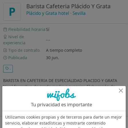
Barista Cafeteria Plácido Y Grata
P
Plácido y Grata hotel
·
Sevilla
Flexibilidad horaria
Sí
Nivel de
---
experiencia
Tipo de contrato
A tiempo completo
Publicada
30 jun.
.
BARISTA EN CAFETERIA DE ESPECIALIDAD PLACIDO Y GRATA
Nivel formativo de grado medio o superior. Elaboración de
diferentes tipos de cafés y especialidades. Dominio de
elaboración de distintas variedades y orígenes de café.
Tu privacidad es importante
Preparación tanto de cafés...
Ver más
Utilizamos cookies propias y de terceros para darte un mejor
servicio, elaborar estadísticas y mostrarte contenido
Oferta desactivada