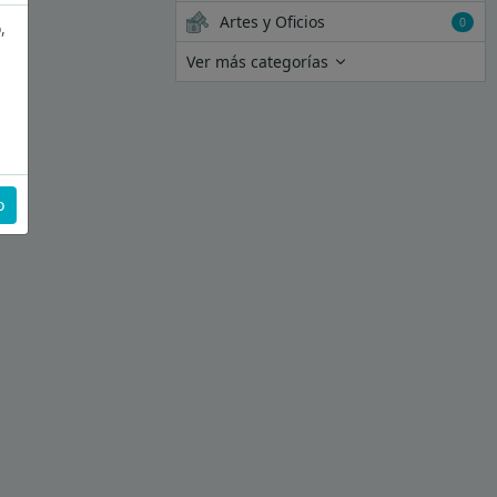
Artes y Oficios
0
,
Ver más categorías
o