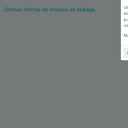
Ut
Últimas ofertas de empleo en Málaga
el
pu
us
Má