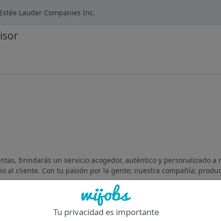
 Estée Lauder Companies Inc.
isor
tas, brindarás un servicio acogedor, auténtico y personalizado a 
cio al cliente. Con tu pasión por la gente; nuestra compañía; produc
Of
Tu privacidad es importante