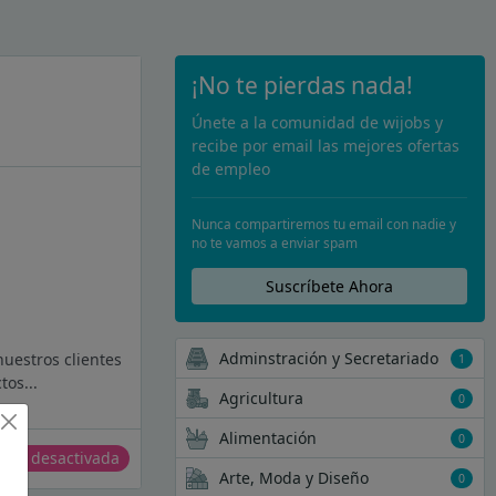
¡No te pierdas nada!
Únete a la comunidad de wijobs y
recibe por email las mejores ofertas
de empleo
Nunca compartiremos tu email con nadie y
no te vamos a enviar spam
Suscríbete Ahora
Adminstración y Secretariado
nuestros clientes
1
tos...
Agricultura
0
Alimentación
0
erta desactivada
Arte, Moda y Diseño
0