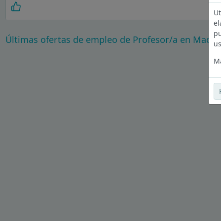
Ut
el
pu
Últimas ofertas de empleo de Profesor/a en Madri
us
Má