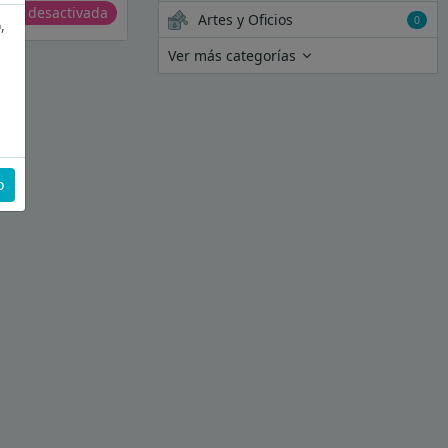
erta desactivada
Artes y Oficios
0
,
Ver más categorías
o