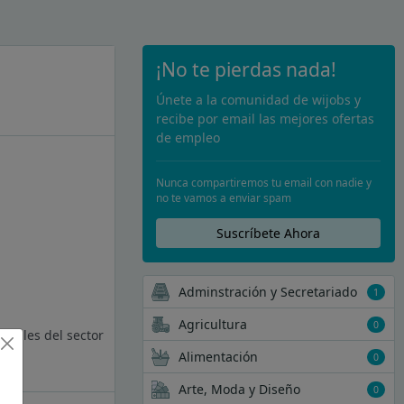
¡No te pierdas nada!
Únete a la comunidad de wijobs y
recibe por email las mejores ofertas
de empleo
Nunca compartiremos tu email con nadie y
no te vamos a enviar spam
Suscríbete Ahora
Adminstración y Secretariado
1
Agricultura
0
onales del sector
Alimentación
0
Arte, Moda y Diseño
0