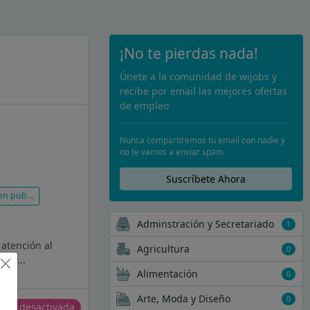
¡No te pierdas nada!
Únete a la comunidad de wijobs y
recibe por email las mejores ofertas
de empleo
Nunca compartiremos tu email con nadie y
no te vamos a enviar spam
Suscríbete Ahora
 público
Adminstración y Secretariado
1
 atención al
Agricultura
0
a y...
Alimentación
0
Arte, Moda y Diseño
0
erta desactivada