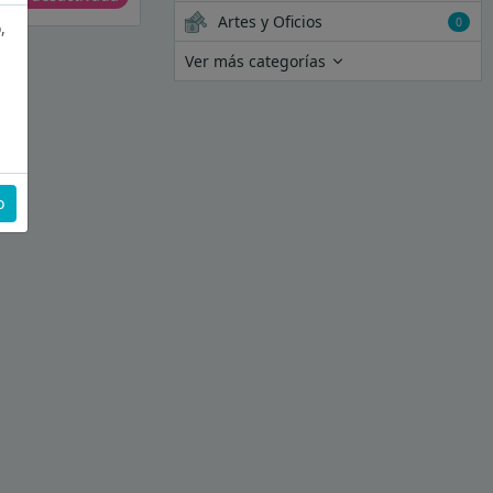
Artes y Oficios
0
,
Ver más categorías
o