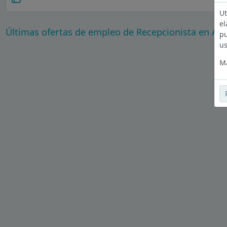
Ut
el
Últimas ofertas de empleo de Recepcionista en A 
pu
us
Má