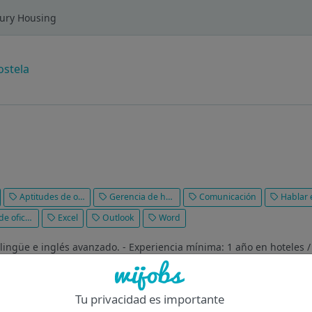
xury Housing
stela
Aptitudes de organización
Gerencia de hoteles
Comunicación
Hablar en
 oficina
Excel
Outlook
Word
lingüe e inglés avanzado. - Experiencia mínima: 1 año en hoteles /
le Drive, Excel, Word, etc.). - Persona proactiva, resolutiva, dinámic
Tu privacidad es importante
Of