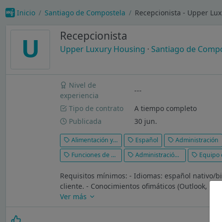
Inicio
Santiago de Compostela
Recepcionista - Upper Lu
Recepcionista
U
Upper Luxury Housing
·
Santiago de Compo
Nivel de
---
experiencia
Tipo de contrato
A tiempo completo
Publicada
30 jun.
Alimentación y bebidas
Español
Administración
Funciones de recepcionista
Administración de la caja registradora
Equipo de
Requisitos mínimos: - Idiomas: español nativo/bi
cliente. - Conocimientos ofimáticos (Outlook, Goog
Ver más