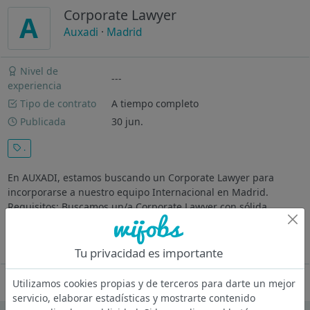
Corporate Lawyer
A
Auxadi
·
Madrid
Nivel de
---
experiencia
Tipo de contrato
A tiempo completo
Publicada
30 jun.
.
En AUXADI, estamos buscando un Corporate Lawyer para
incorporarse a nuestro equipo Internacional en Madrid.
Requisitos: Buscamos un/a Corporate Lawyer con sólida
experiencia en Derecho Mercantil y Societario
Responsabilidades Gestión recurrente de...
Ver más
Tu privacidad es importante
Oferta desactivada
Utilizamos cookies propias y de terceros para darte un mejor
servicio, elaborar estadísticas y mostrarte contenido