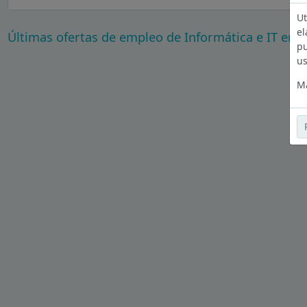
Ut
el
Últimas ofertas de empleo de Informática e IT en A
pu
us
Má