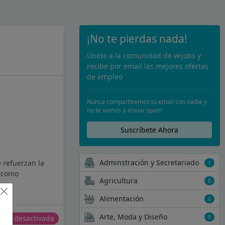
¡No te pierdas nada!
Únete a la comunidad de wijobs y
recibe por email las mejores ofertas
de empleo
Nunca compartiremos tu email con nadie y
no te vamos a enviar spam
Suscríbete Ahora
Adminstración y Secretariado
 refuerzan la
1
o como
Agricultura
0
Alimentación
0
Arte, Moda y Diseño
0
erta desactivada