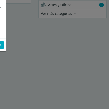
Artes y Oficios
0
,
Ver más categorías
o