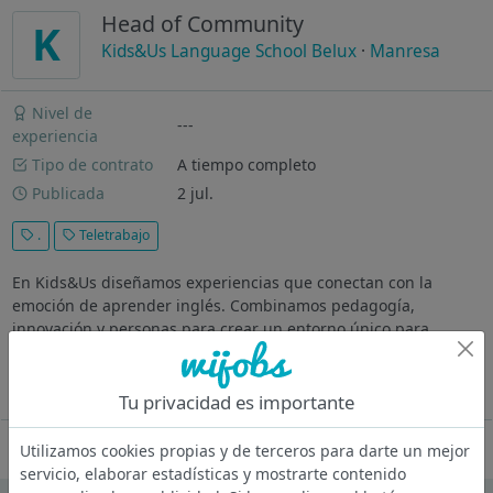
Head of Community
K
Kids&Us Language School Belux
·
Manresa
Nivel de
---
experiencia
Tipo de contrato
A tiempo completo
Publicada
2 jul.
.
Teletrabajo
En Kids&Us diseñamos experiencias que conectan con la
emoción de aprender inglés. Combinamos pedagogía,
innovación y personas para crear un entorno único para
niños/as y familias. La organización está en un momento clave
de evolución y crecimiento...
Ver más
Tu privacidad es importante
Oferta desactivada
Utilizamos cookies propias y de terceros para darte un mejor
servicio, elaborar estadísticas y mostrarte contenido