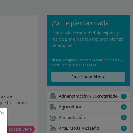
¡No te pierdas nada!
Únete a la comunidad de wijobs y
recibe por email las mejores ofertas
de empleo
Nunca compartiremos tu email con nadie y
no te vamos a enviar spam
Suscríbete Ahora
Adminstración y Secretariado
ras de
1
o que buscamos
Agricultura
0
Alimentación
0
Arte, Moda y Diseño
0
erta desactivada