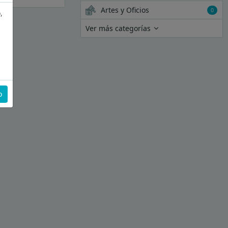
Artes y Oficios
0
,
Ver más categorías
o