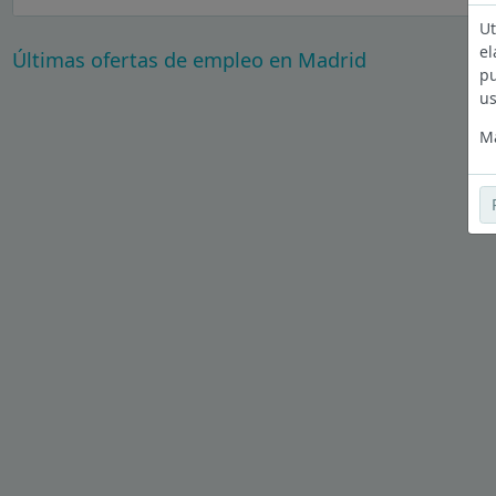
Ut
el
Últimas ofertas de empleo en Madrid
pu
us
Má