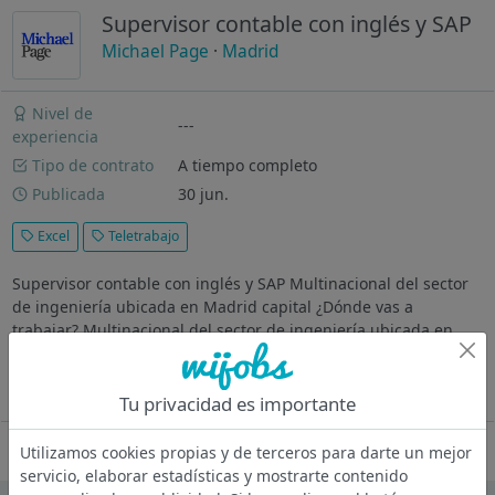
Supervisor contable con inglés y SAP
Michael Page
·
Madrid
Nivel de
---
experiencia
Tipo de contrato
A tiempo completo
Publicada
30 jun.
Excel
Teletrabajo
Supervisor contable con inglés y SAP Multinacional del sector
de ingeniería ubicada en Madrid capital ¿Dónde vas a
trabajar? Multinacional del sector de ingeniería ubicada en
Madrid capital (zona sur de Madrid) Descripción El candidato
seleccionado...
Ver más
Tu privacidad es importante
Oferta desactivada
Utilizamos cookies propias y de terceros para darte un mejor
servicio, elaborar estadísticas y mostrarte contenido