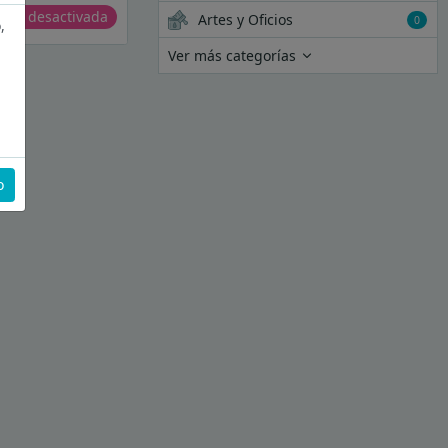
erta desactivada
Artes y Oficios
0
,
Ver más categorías
o