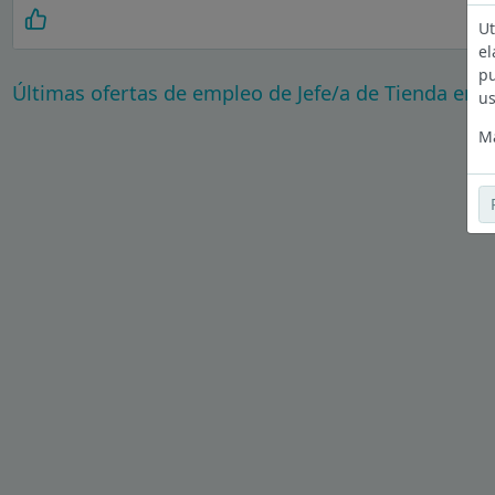
Ut
el
pu
Últimas ofertas de empleo de Jefe/a de Tienda en 
us
Má