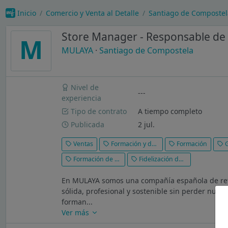
Inicio
Comercio y Venta al Detalle
Santiago de Compostel
Store Manager - Responsable de 
M
MULAYA
·
Santiago de Compostela
Nivel de
---
experiencia
Tipo de contrato
A tiempo completo
Publicada
2 jul.
Ventas
Formación y desarrollo
Formación
G
Formación de personal
Fidelización de clientes
En MULAYA somos una compañía española de reta
sólida, profesional y sostenible sin perder nue
forman...
Ver más