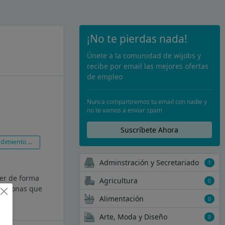
¡No te pierdas nada!
Únete a la comunidad de wijobs y
recibe por email las mejores ofertas
de empleo
Nunca compartiremos tu email con nadie y
no te vamos a enviar spam
Suscríbete Ahora
iento de ventas
Adminstración y Secretariado
1
er de forma
Agricultura
0
 personas que
Alimentación
0
Arte, Moda y Diseño
0