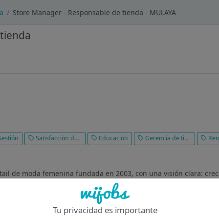
a
Store Manager - Responsable de tienda - MULAYA
tienda
estión
Satisfacción del cliente
Educación
Gerencia de tiendas
Rendim
il de moda femenina fundada en 2003, con una visión clara: crec
stra identidad. Actualmente contamos con más de 40 tiendas y 300
Tu privacidad es importante