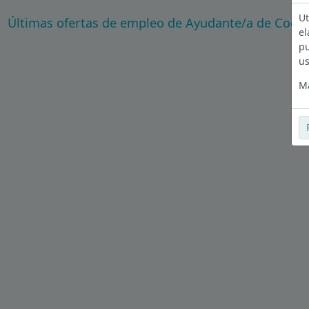
Ut
Últimas ofertas de empleo de Ayudante/a de Cocin
el
pu
us
Má