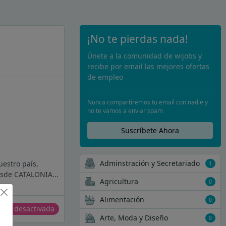
¡No te pierdas nada!
Únete a la comunidad de wijobs y
recibe por email las mejores ofertas
de empleo
Nunca compartiremos tu email con nadie y
no te vamos a enviar spam
Suscríbete Ahora
Adminstración y Secretariado
uestro país,
1
esde CATALONIA...
Agricultura
0
Alimentación
0
erta desactivada
Arte, Moda y Diseño
0