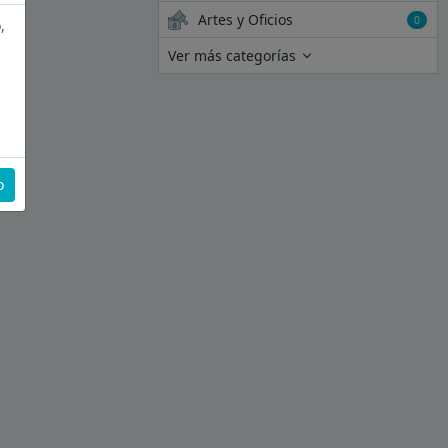
Artes y Oficios
0
,
Ver más categorías
o