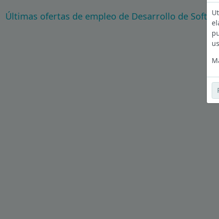
Ut
Últimas ofertas de empleo de Desarrollo de Softw
el
pu
us
Má