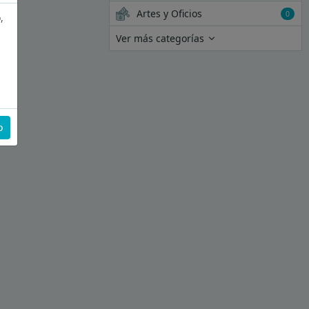
Artes y Oficios
0
,
Ver más categorías
o