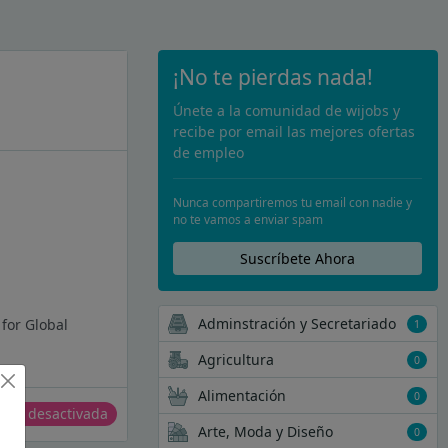
¡No te pierdas nada!
Únete a la comunidad de wijobs y
recibe por email las mejores ofertas
de empleo
Nunca compartiremos tu email con nadie y
no te vamos a enviar spam
Suscríbete Ahora
Adminstración y Secretariado
 for Global
1
Agricultura
0
Alimentación
0
erta desactivada
Arte, Moda y Diseño
0