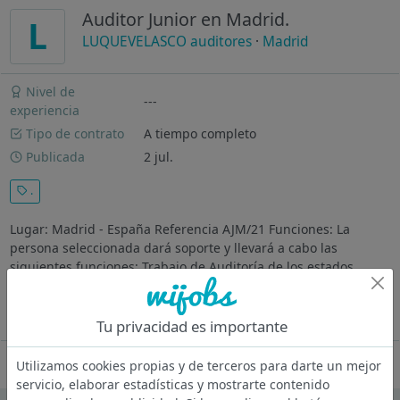
Auditor Junior en Madrid.
L
LUQUEVELASCO auditores
·
Madrid
Nivel de
---
experiencia
Tipo de contrato
A tiempo completo
Publicada
2 jul.
.
Lugar: Madrid ‐ España Referencia AJM/21 Funciones: La
persona seleccionada dará soporte y llevará a cabo las
siguientes funciones: Trabajo de Auditoría de los estados
financieros y análisis de riesgos en clientes de diferentes
sectores. Análisis y...
Ver más
Tu privacidad es importante
Oferta desactivada
Utilizamos cookies propias y de terceros para darte un mejor
servicio, elaborar estadísticas y mostrarte contenido