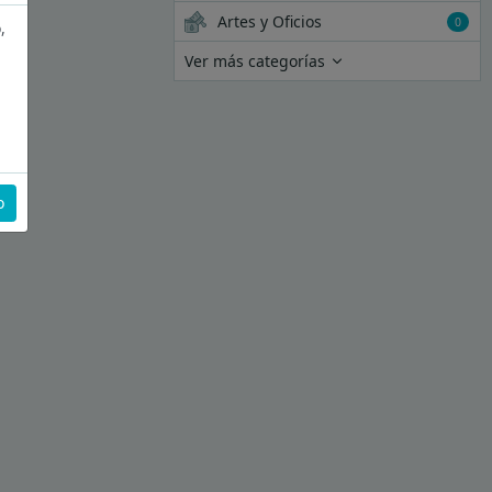
Artes y Oficios
0
,
Ver más categorías
o