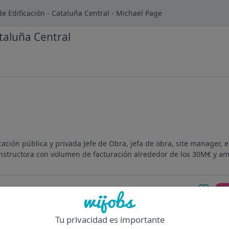
de Edificación - Cataluña Central - Michael Page
ataluña Central
ación pública y privada Jefe de Obra, jefa de obra, site manager, e
structora con volumen de facturación alrededor de los 30M€ y amp
Of
Tu privacidad es importante
rcelona