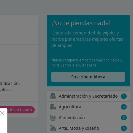
¡No te pierdas nada!
Únete a la comunidad de wijobs y
recibe por email las mejores ofertas
de empleo
Nunca compartiremos tu email con nadie y
no te vamos a enviar spam
Suscríbete Ahora
dificación,
lia...
Adminstración y Secretariado
1
Agricultura
0
erta desactivada
Alimentación
0
Arte, Moda y Diseño
0