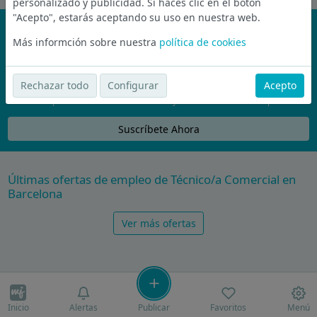
personalizado y publicidad. Si haces clic en el botón
"Acepto", estarás aceptando su uso en nuestra web.
¡No te pierdas nada!
Más informción sobre nuestra
política de cookies
Únete a la comunidad de wijobs y recibe por email las mejores
ofertas de empleo
Rechazar todo
Configurar
Acepto
Nunca compartiremos tu email con nadie y no te vamos a enviar spam
Suscríbete Ahora
Últimas ofertas de empleo de Técnico/a Comercial en
Barcelona
Ver más ofertas
Inicio
Alertas
Publicar
Favoritos
Menú