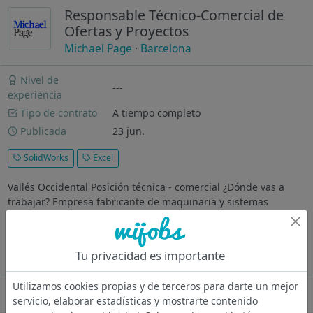
Responsable Técnico-Comercial de
Ofertas y Proyectos
Michael Page
·
Barcelona
Nivel de
---
experiencia
Tipo de contrato
A tiempo completo
Publicada
23 jun.
SolidWorks
Excel
Vallés Occidental Posición técnica - comercial ¿Dónde vas a
trabajar? Empresa fabricante de maquinaria y sistemas
automáticos para embalaje industrial, especializada en
soluciones de final de línea. Ubicada en el Vallés Occidental
(Barcelona), diseña...
Tu privacidad es importante
Ver más
Utilizamos cookies propias y de terceros para darte un mejor
Oferta desactivada
servicio, elaborar estadísticas y mostrarte contenido