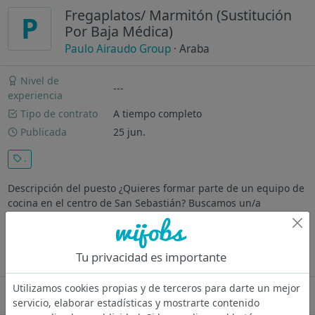
Fregaplatos/ Marmitón (Sustitución
P
Por Baja Médica)
Paulo Airaudo Group
· Araba
Nivel de
---
experiencia
Tipo de contrato
A tiempo completo
Publicada
25 jun.
.
Descripción del puesto ¿Quieres formar parte de un equipo de
cocina en el centro de San Sebastián? Buscamos un/a
Fregaplatos / Marmiton para cubrir una sustitución por baja
médica en uno de nuestros restaurantes, con incorporación
inmediata.
Tu privacidad es importante
Ver más
Utilizamos cookies propias y de terceros para darte un mejor
Oferta desactivada
servicio, elaborar estadísticas y mostrarte contenido