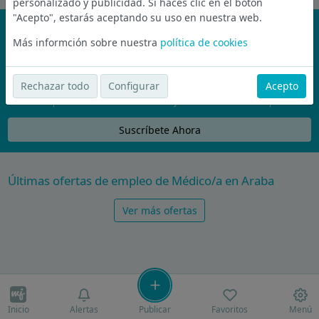
personalizado y publicidad. Si haces clic en el botón
"Acepto", estarás aceptando su uso en nuestra web.
¡No te pierdas nada!
Más informción sobre nuestra
política de cookies
Únete a la comunidad de wijobs y recibe por email las mejores
ofertas de empleo
Rechazar todo
Configurar
Acepto
Nunca compartiremos tu email con nadie y no te vamos a enviar spam
Suscríbete Ahora
Últimas ofertas de empleo de Médico/a en Araba
Ver más ofertas
Inicio
Alertas
Publicar
Favoritos
Menú