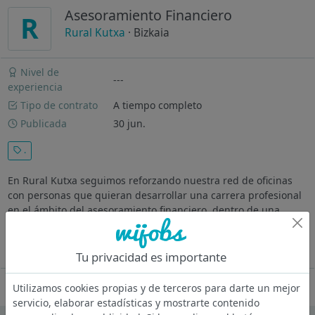
Asesoramiento Financiero
R
Rural Kutxa
· Bizkaia
Nivel de
---
experiencia
Tipo de contrato
A tiempo completo
Publicada
30 jun.
.
En Rural Kutxa seguimos reforzando nuestra red de oficinas
con personas que quieran desarrollar una carrera profesional
en el ámbito del asesoramiento financiero, dentro de una
entidad cooperativa sólida, cercana y comprometida con las
personas.
Ver más
Tu privacidad es importante
Oferta desactivada
Utilizamos cookies propias y de terceros para darte un mejor
servicio, elaborar estadísticas y mostrarte contenido