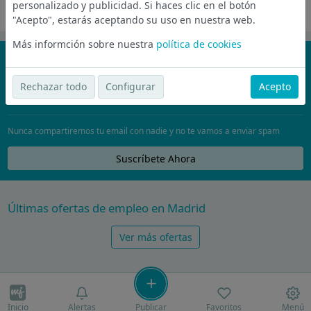
personalizado y publicidad. Si haces clic en el botón
Oferta desactivada
"Acepto", estarás aceptando su uso en nuestra web.
Más informción sobre nuestra
política de cookies
¡No te pierdas nada!
Únete a la comunidad de wijobs y recibe por email las mejores
Rechazar todo
Configurar
Acepto
ofertas de empleo
Nunca compartiremos tu email con nadie y no te vamos a enviar spam
Suscríbete Ahora
Últimas ofertas de empleo en Madrid
Ver más ofertas
Inicio
Alertas
Publicar
Favoritos
Menú