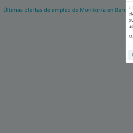
Ut
Últimas ofertas de empleo de Monitor/a en Barcel
el
pu
us
Má