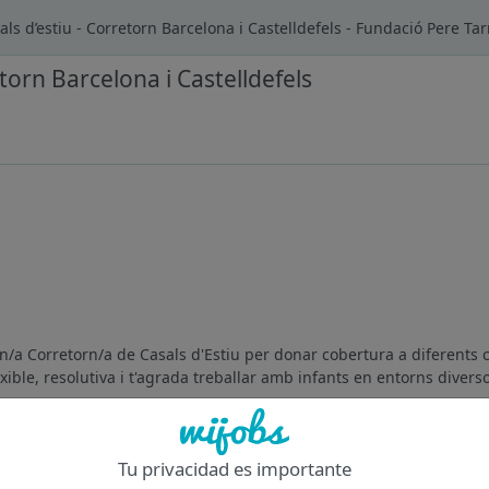
ls d’estiu - Corretorn Barcelona i Castelldefels - Fundació Pere Tar
torn Barcelona i Castelldefels
/a Corretorn/a de Casals d'Estiu per donar cobertura a diferents c
ible, resolutiva i t'agrada treballar amb infants en entorns diverso
Of
Tu privacidad es importante