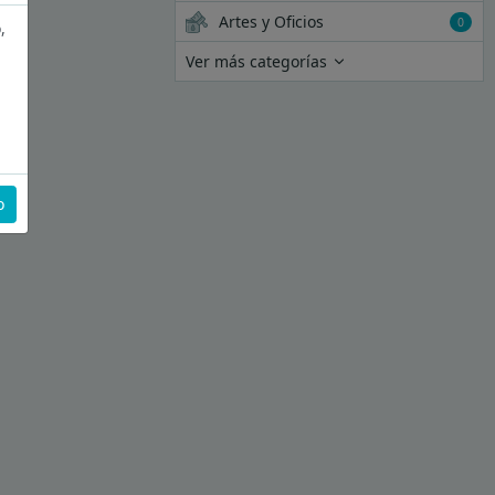
Artes y Oficios
0
,
Ver más categorías
o