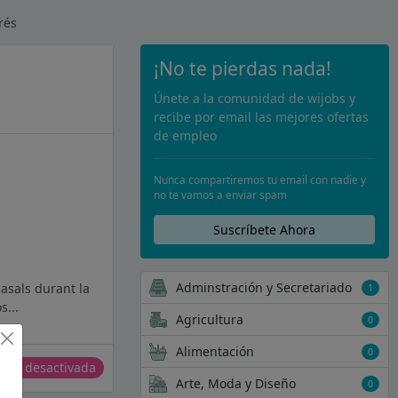
rés
¡No te pierdas nada!
Únete a la comunidad de wijobs y
recibe por email las mejores ofertas
de empleo
Nunca compartiremos tu email con nadie y
no te vamos a enviar spam
Suscríbete Ahora
Adminstración y Secretariado
asals durant la
1
s...
Agricultura
0
Alimentación
0
erta desactivada
Arte, Moda y Diseño
0