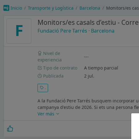
Inicio
Transporte y Logística
Barcelona
Monitors/es casa
Monitors/es casals d’estiu - Corre
F
Fundació Pere Tarrés
·
Barcelona
Nivel de
---
experiencia
Tipo de contrato
A tiempo parcial
Publicada
2 jul.
.
A la Fundació Pere Tarrés busquem incorporar un
campanya d'estiu de 2026. Si ets una persona flex
Ver más