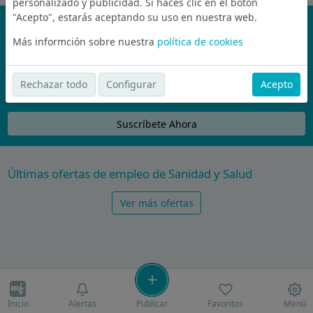
personalizado y publicidad. Si haces clic en el botón
"Acepto", estarás aceptando su uso en nuestra web.
¡No te pierdas nada!
Más informción sobre nuestra
política de cookies
Únete a la comunidad de wijobs y recibe por email las mejores
ofertas de empleo
Rechazar todo
Configurar
Acepto
Nunca compartiremos tu email con nadie y no te vamos a enviar spam
Suscríbete Ahora
Últimas ofertas de empleo de Sanidad y Salud
Ver más ofertas
Inicio
Alertas
Publicar
Favoritos
Menú