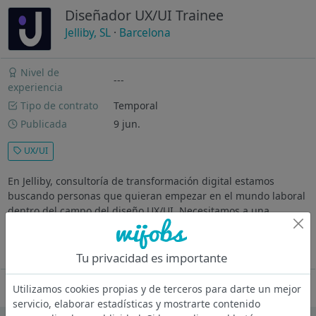
Diseñador UX/UI Trainee
Jelliby, SL
·
Barcelona
Nivel de
---
experiencia
Tipo de contrato
Temporal
Publicada
9 jun.
UX/UI
En Jelliby, consultoría de transformación digital estamos
buscando personas que quieran empezar en el mundo laboral
dentro del campo del diseño UX/UI. Necesitamos a una
persona proactiva, responsable y curiosa, a la que le guste
estar al día y tenga...
Ver más
Tu privacidad es importante
Oferta desactivada
Utilizamos cookies propias y de terceros para darte un mejor
servicio, elaborar estadísticas y mostrarte contenido