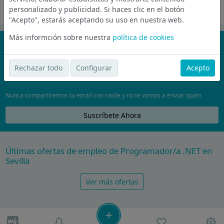
personalizado y publicidad. Si haces clic en el botón
Oferta desactivada
"Acepto", estarás aceptando su uso en nuestra web.
Más informción sobre nuestra
política de cookies
¡No te pierdas nada!
Únete a la comunidad de wijobs y recibe por email las mejores
Rechazar todo
Configurar
Acepto
ofertas de empleo
Nunca compartiremos tu email con nadie y no te vamos a enviar spam
Suscríbete Ahora
Últimas ofertas de empleo de Programador/a .NET en
Sevilla
Ver más ofertas