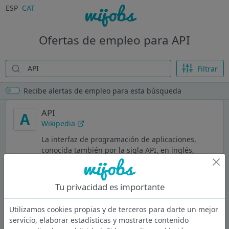
ESP
CAT
Ofertas de empleo para API
Filtrar
Recibe alertas de empleo para esta búsqueda
API
A
Wikipedia
La interfaz de programación de aplicaciones,
conocida también por la sigla API, en inglés,
application programming interface, ​ es un
conjunto de subrutinas, funciones y
procedimientos que ofrece cierta biblioteca para
Tu privacidad es importante
ser utilizado por otro software como una capa de
abstracción
Utilizamos cookies propias y de terceros para darte un mejor
servicio, elaborar estadísticas y mostrarte contenido