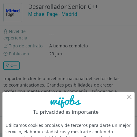
Desarrollador Senior C++
Michael Page
·
Madrid
Nivel de
---
experiencia
Tipo de contrato
A tiempo completo
Publicada
29 jun.
C++
Importante cliente a nivel internacional del sector de las
telecomunicaciones. Grandes posibilidades de crecer
profesionalmente dentro de la compañía. ¿Dónde vas a
trabajar? Nuestro cliente es una gran organización
especializada en el sector de...
Ver más
Tu privacidad es importante
Oferta desactivada
Utilizamos cookies propias y de terceros para darte un mejor
servicio, elaborar estadísticas y mostrarte contenido