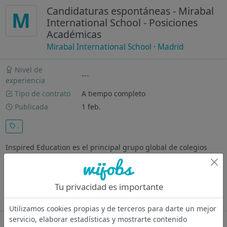
Candidaturas espontáneas - Mirabal
M
International School - Posiciones
Académicas
Mirabal International School
·
Madrid
Nivel de
---
experiencia
Tipo de contrato
A tiempo completo
Publicada
1 feb.
.
Inspired Education es el principal grupo global de colegios
privados premium, con una red de 121 centros educativos
distribuidos en seis continentes , que incorporan prácticas
pedagógicas consolidadas de todo el mundo. Gracias a ello,
Tu privacidad es importante
más de 95.000...
Ver más
Utilizamos cookies propias y de terceros para darte un mejor
servicio, elaborar estadísticas y mostrarte contenido
Oferta desactivada