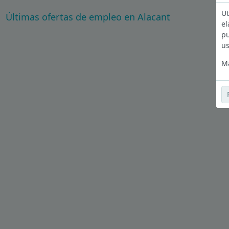
Ut
Últimas ofertas de empleo en Alacant
el
pu
us
Má