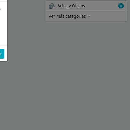
Artes y Oficios
0
,
Ver más categorías
o