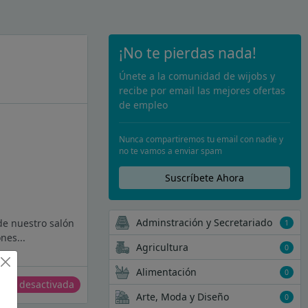
¡No te pierdas nada!
Únete a la comunidad de wijobs y
recibe por email las mejores ofertas
de empleo
Nunca compartiremos tu email con nadie y
no te vamos a enviar spam
Suscríbete Ahora
Adminstración y Secretariado
de nuestro salón
1
nes...
Agricultura
0
Alimentación
0
erta desactivada
Arte, Moda y Diseño
0