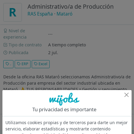
Administrativo/a de Producción
R
RAS España
·
Mataró
Nivel de
---
experiencia
Tipo de contrato
A tiempo completo
Publicada
2 jul.
.
ERP
Excel
Desde la oficina RAS Mataró seleccionamos Administrativo/a de
Producción para empresa del sector industrial ubicada en
Mataró. 👌 TUS RESPONSABILIDADES • Gestión y seguimiento
de órdenes de fabricación. • Planificación y coordinación de la
producción...
Ver más
Tu privacidad es importante
Oferta desactivada
Utilizamos cookies propias y de terceros para darte un mejor
servicio, elaborar estadísticas y mostrarte contenido