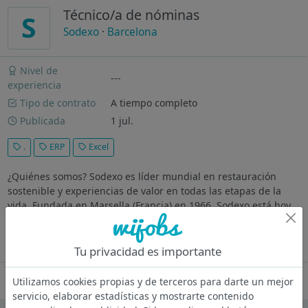
Técnico/a de nóminas
S
Sodexo
·
Barcelona
Nivel de
---
experiencia
Tipo de contrato
A tiempo completo
Publicada
1 jul.
.
ERP
Excel
¿Quiénes somos? Sodexo es líder mundial en restauración
sostenible y experiencias de valor en todas las etapas de la
vida. Fundada en Marsella (Francia) en 1966, Sodexo está hoy
presente en 45 países y cuenta con 423.000 colaboradores que
atienden...
Ver más
Tu privacidad es importante
Oferta desactivada
Utilizamos cookies propias y de terceros para darte un mejor
servicio, elaborar estadísticas y mostrarte contenido