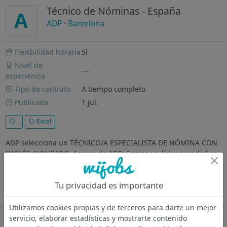
Técnico de Nóminas - España
A
ADP
·
Barcelona
Flexibilidad horaria
Sí
Nivel de
---
experiencia
Tipo de contrato
A tiempo completo
Publicada
1 jul.
.
Excel
ADP selecciona un TÉCNICO/A ESPECIALISTA DE NÓMINA CON
INGLÉS AVANZADO. Acerca de ADP: Somos un líder mundial en
tecnología de recursos humanos que ofrece lo último en
inteligencia artificial y aprendizaje automático para nóminas,
Tu privacidad es importante
impuestos, recursos...
Ver más
Utilizamos cookies propias y de terceros para darte un mejor
servicio, elaborar estadísticas y mostrarte contenido
Oferta desactivada