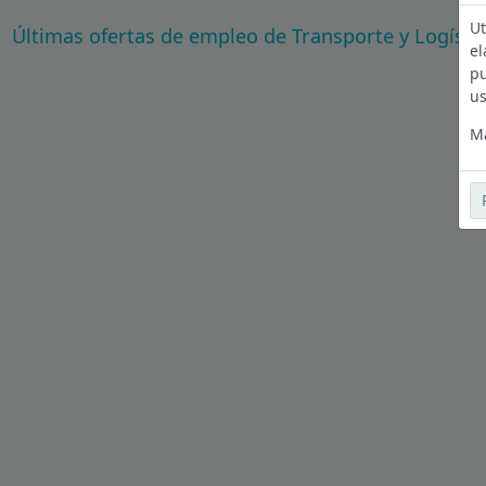
Ut
Últimas ofertas de empleo de Transporte y Logísti
el
pu
us
Má