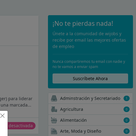
¡No te pierdas nada!
Únete a la comunidad de wijobs y
recibe por email las mejores ofertas
de empleo
Nunca compartiremos tu email con nadie y
no te vamos a enviar spam
Suscríbete Ahora
Adminstración y Secretariado
er) para liderar
1
 una marcada...
Agricultura
0
Alimentación
0
erta desactivada
Arte, Moda y Diseño
0