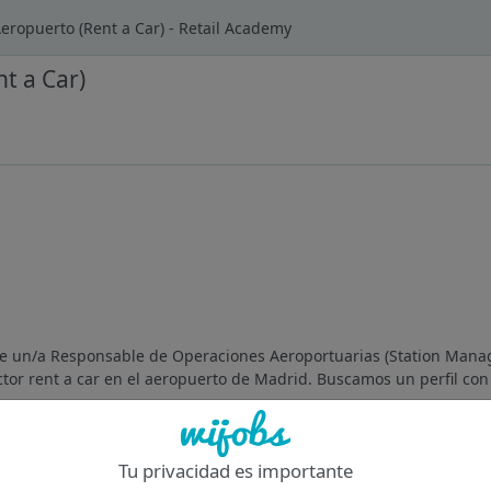
eropuerto (Rent a Car) - Retail Academy
t a Car)
e un/a Responsable de Operaciones Aeroportuarias (Station Manag
tor rent a car en el aeropuerto de Madrid. Buscamos un perfil con
Of
Tu privacidad es importante