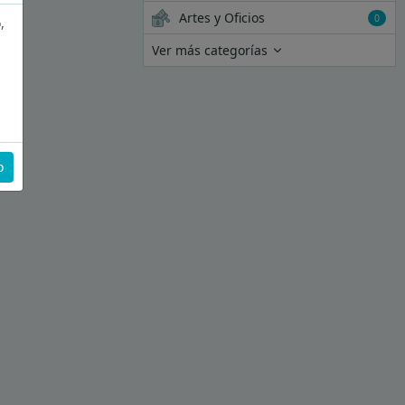
Artes y Oficios
0
,
Ver más categorías
o