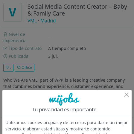
Social Media Content Creator – Baby
V
& Family Care
VML
·
Madrid
Nivel de
---
experiencia
Tipo de contrato
A tiempo completo
Publicada
3 jul.
.
Office
Who We Are VML, part of WPP, is a leading creative company
that combines brand experience, customer experience, and
commerce, creating connected brands to drive growth. VML is
celebrated for its innovative and human first, award-winning
work for blue...
Tu privacidad es importante
Ver más
Utilizamos cookies propias y de terceros para darte un mejor
Oferta desactivada
servicio, elaborar estadísticas y mostrarte contenido