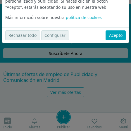
personalizado y publicidad. Si haces clic en el botón
"Acepto", estarás aceptando su uso en nuestra web.
¡No te pierdas nada!
Más informción sobre nuestra
política de cookies
Únete a la comunidad de wijobs y recibe por email las mejores
ofertas de empleo
Rechazar todo
Configurar
Acepto
Nunca compartiremos tu email con nadie y no te vamos a enviar spam
Suscríbete Ahora
Últimas ofertas de empleo de Publicidad y
Comunicación en Madrid
Ver más ofertas
Inicio
Alertas
Publicar
Favoritos
Menú