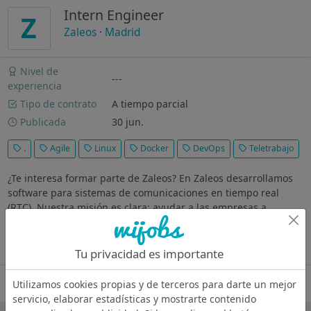
Intern Engineer
Z
Zaleos
·
Madrid
Nivel de
---
experiencia
Tipo de contrato
A tiempo parcial
Publicada
30 jun.
.
Agile
Linux
Docker
DevOps
Teletrabajo
¿Te interesa formar parte de Zaleos? En Zaleos desarrollamos
software para sistemas de comunicaciones en tiempo real
(RTC). Nuestra misión es clara: ayudar a las empresas a
garantizar comunicaciones seguras, estables y siempre
disponibles. Trabajamos...
Ver más
Tu privacidad es importante
Oferta desactivada
Utilizamos cookies propias y de terceros para darte un mejor
servicio, elaborar estadísticas y mostrarte contenido