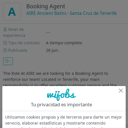
Booking Agent
A
AIRE Ancient Baths
·
Santa Cruz de Tenerife
Nivel de
---
experiencia
Tipo de contrato
A tiempo completo
Publicada
26 jun.
.
The Role At AIRE we are looking for a Booking Agent to
reinforce our team! Located in Tenerife, your main
responsibility is to offer excellent customer service and the
correct management of booking reservations. You will work for
all AIRE's...
Ver más
Tu privacidad es importante
Oferta desactivada
Utilizamos cookies propias y de terceros para darte un mejor
servicio, elaborar estadísticas y mostrarte contenido