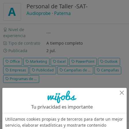
Personal de Taller -SAT-
A
Audioprobe
·
Paterna
Nivel de
---
experiencia
Tipo de contrato
A tiempo completo
Publicada
2 jul.
Office
Marketing
Excel
PowerPoint
Outlook
Empresas
Publicidad
Campañas de marketing
Campañas
Programas de ofimática
Descripción del puesto En el puesto de Personal de Taller - SAT
en Audioprobe te encargarás del soporte técnico y reparación
de equipos en el Servicio de Asistencia Técnica. En tu día a día
Tu privacidad es importante
recibirás equipos de clientes, realizarás diagnósticos...
Ver más
Utilizamos cookies propias y de terceros para darte un mejor
servicio, elaborar estadísticas y mostrarte contenido
Oferta desactivada