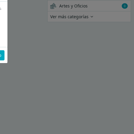
Artes y Oficios
0
,
Ver más categorías
o