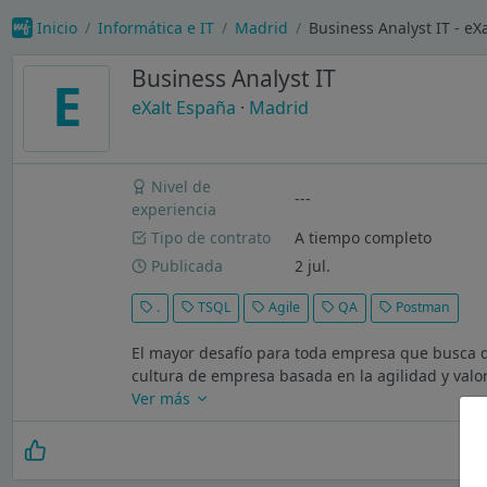
Inicio
Informática e IT
Madrid
Business Analyst IT - eX
Business Analyst IT
E
eXalt España
·
Madrid
Nivel de
---
experiencia
Tipo de contrato
A tiempo completo
Publicada
2 jul.
.
TSQL
Agile
QA
Postman
El mayor desafío para toda empresa que busca de
cultura de empresa basada en la agilidad y valor
Ver más