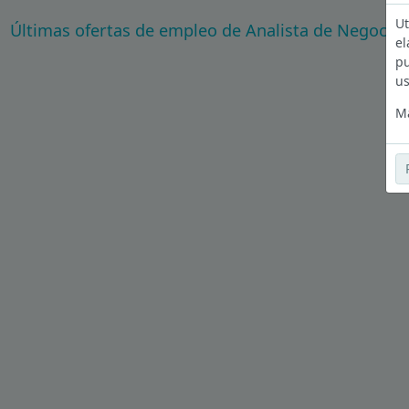
Ut
Últimas ofertas de empleo de Analista de Negocio
el
pu
us
Má