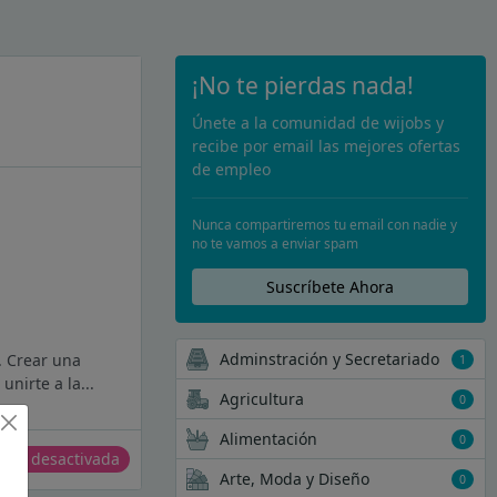
¡No te pierdas nada!
Únete a la comunidad de wijobs y
recibe por email las mejores ofertas
de empleo
Nunca compartiremos tu email con nadie y
no te vamos a enviar spam
Suscríbete Ahora
Adminstración y Secretariado
. Crear una
1
nirte a la...
Agricultura
0
Alimentación
0
erta desactivada
Arte, Moda y Diseño
0