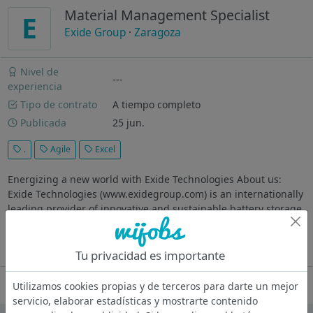
Material Management Specialist
E
Exide Group
·
Zaragoza
Nivel de
---
experiencia
Tipo de contrato
A tiempo completo
Publicada
25 jun.
.
Agile
Excel
Energizing a new world with Exide Technologies About us:
Exide Technologies (www.exidegroup.com) is an internationally
leading provider of innovative and sustainable battery storage
solutions for automotive and industrial applications. With more
than...
Ver más
Tu privacidad es importante
Oferta desactivada
Utilizamos cookies propias y de terceros para darte un mejor
servicio, elaborar estadísticas y mostrarte contenido