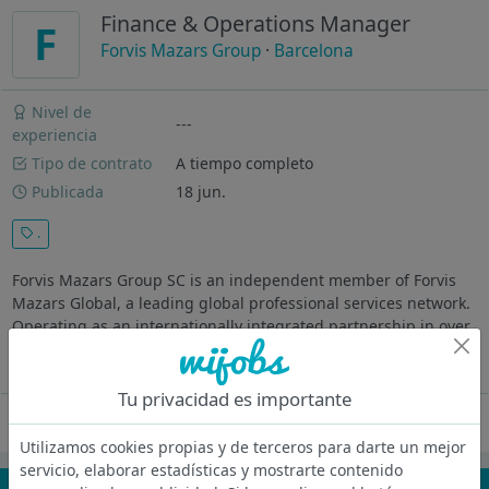
Finance & Operations Manager
F
Forvis Mazars Group
·
Barcelona
Nivel de
---
experiencia
Tipo de contrato
A tiempo completo
Publicada
18 jun.
.
Forvis Mazars Group SC is an independent member of Forvis
Mazars Global, a leading global professional services network.
Operating as an internationally integrated partnership in over
100 countries and territories, we specialise in audit, tax and...
Ver más
Tu privacidad es importante
Oferta desactivada
Utilizamos cookies propias y de terceros para darte un mejor
servicio, elaborar estadísticas y mostrarte contenido