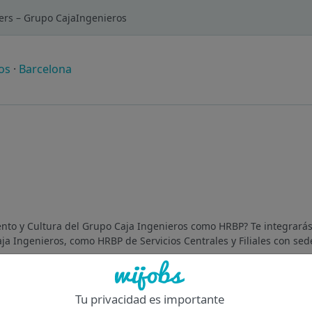
ers – Grupo CajaIngenieros
os
·
Barcelona
ento y Cultura del Grupo Caja Ingenieros como HRBP? Te integrarás
ja Ingenieros, como HRBP de Servicios Centrales y Filiales con sede
Of
Tu privacidad es importante