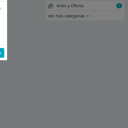
Artes y Oficios
0
,
Ver más categorías
o