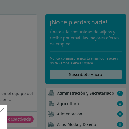
¡No te pierdas nada!
Únete a la comunidad de wijobs y
recibe por email las mejores ofertas
de empleo
Nunca compartiremos tu email con nadie y
no te vamos a enviar spam
Suscríbete Ahora
Adminstración y Secretariado
 en el equipo del
1
 en...
Agricultura
0
Alimentación
0
erta desactivada
Arte, Moda y Diseño
0