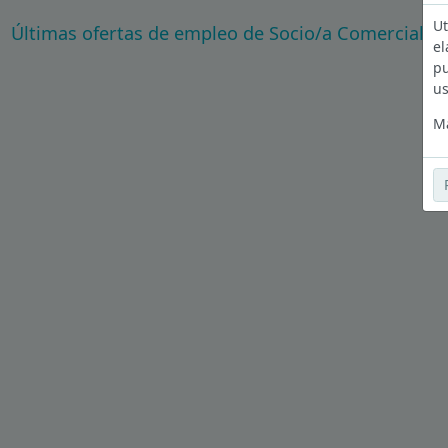
Ut
Últimas ofertas de empleo de Socio/a Comercial 
el
pu
us
Má