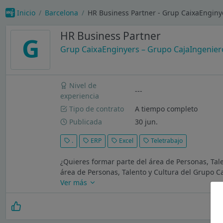
Inicio
Barcelona
HR Business Partner - Grup CaixaEnginy
HR Business Partner
G
Grup CaixaEnginyers – Grupo CajaIngenier
Nivel de
---
experiencia
Tipo de contrato
A tiempo completo
Publicada
30 jun.
.
ERP
Excel
Teletrabajo
¿Quieres formar parte del área de Personas, Tal
área de Personas, Talento y Cultura del Grupo Ca
Ver más