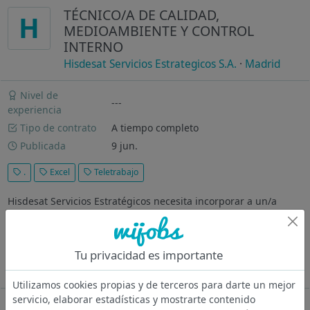
TÉCNICO/A DE CALIDAD,
H
MEDIOAMBIENTE Y CONTROL
INTERNO
Hisdesat Servicios Estrategicos S.A.
·
Madrid
Nivel de
---
experiencia
Tipo de contrato
A tiempo completo
Publicada
9 jun.
.
Excel
Teletrabajo
Hisdesat Servicios Estratégicos necesita incorporar a un/a
Técnico/a de Calidad, Medioambiente y Control interno a su
equipo. Sus FUNCIONES principales serán; Liderazgo en
Auditorías de Medioambiente, Calidad y SCIIF Mantener y
Tu privacidad es importante
gestionar de forma...
Ver más
Utilizamos cookies propias y de terceros para darte un mejor
servicio, elaborar estadísticas y mostrarte contenido
Oferta desactivada