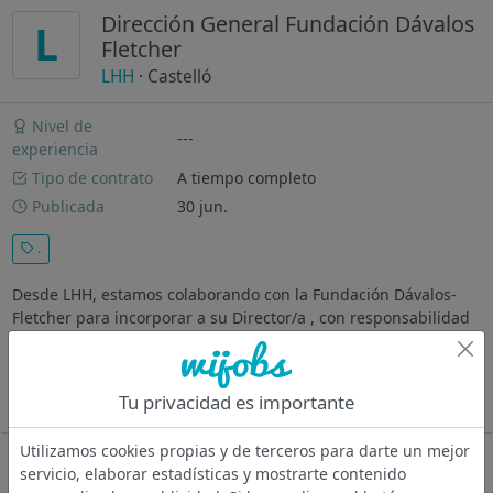
Dirección General Fundación Dávalos
L
Fletcher
LHH
· Castelló
Nivel de
---
experiencia
Tipo de contrato
A tiempo completo
Publicada
30 jun.
.
Desde LHH, estamos colaborando con la Fundación Dávalos-
Fletcher para incorporar a su Director/a , con responsabilidad
integral sobre su gestión y desarrollo. La persona que se
incorpore al proyecto será responsable de la administración
general...
Tu privacidad es importante
Ver más
Utilizamos cookies propias y de terceros para darte un mejor
Oferta desactivada
servicio, elaborar estadísticas y mostrarte contenido