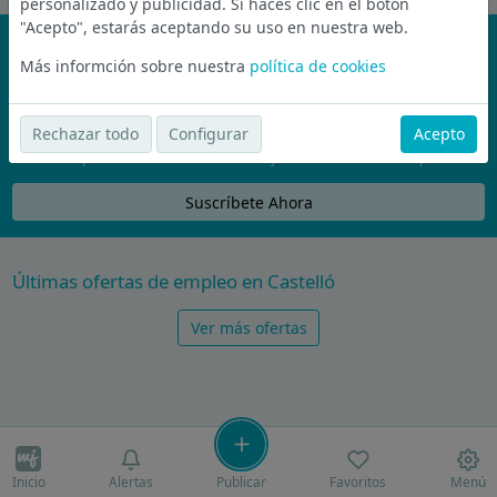
personalizado y publicidad. Si haces clic en el botón
"Acepto", estarás aceptando su uso en nuestra web.
¡No te pierdas nada!
Más informción sobre nuestra
política de cookies
Únete a la comunidad de wijobs y recibe por email las mejores
ofertas de empleo
Rechazar todo
Configurar
Acepto
Nunca compartiremos tu email con nadie y no te vamos a enviar spam
Suscríbete Ahora
Últimas ofertas de empleo en Castelló
Ver más ofertas
Inicio
Alertas
Publicar
Favoritos
Menú