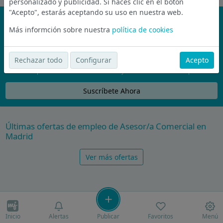
personalizado y publicidad. Si haces clic en el botón
"Acepto", estarás aceptando su uso en nuestra web.
¡No te pierdas nada!
Más informción sobre nuestra
política de cookies
Únete a la comunidad de wijobs y recibe por email las mejores
ofertas de empleo
Rechazar todo
Configurar
Acepto
Nunca compartiremos tu email con nadie y no te vamos a enviar spam
Suscríbete Ahora
Últimas ofertas de empleo de Asesor/a Comercial en
Madrid
Ver más ofertas
Inicio
Alertas
Publicar
Favoritos
Menú