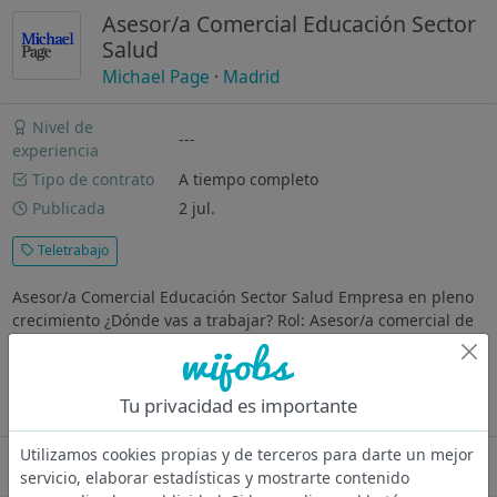
Asesor/a Comercial Educación Sector
Salud
Michael Page
·
Madrid
Nivel de
---
experiencia
Tipo de contrato
A tiempo completo
Publicada
2 jul.
Teletrabajo
Asesor/a Comercial Educación Sector Salud Empresa en pleno
crecimiento ¿Dónde vas a trabajar? Rol: Asesor/a comercial de
ventas en servicios de educación para profesionales de la
salud, sector sanidad (fisioterapeutas, médicos, enfermeros,
etc.)...
Tu privacidad es importante
Ver más
Utilizamos cookies propias y de terceros para darte un mejor
Oferta desactivada
servicio, elaborar estadísticas y mostrarte contenido