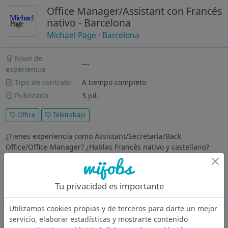
Office Manager/Assistant con Francés
nativo - Barcelona
Michael Page
·
Barcelona
Nivel de
---
experiencia
Tipo de contrato
A tiempo completo
Publicada
3 jul.
Office
Teletrabajo
¿Tienes experiencia como Assistant/Secretaria/Back
Office/Office Manager? ¿Hablas Francés nativo y castellano?
¿Resides en Barcelona ciudad? ¿Dónde vas a trabajar?
Importante cliente con sede en Barcelona Descripción -
Soporte administrativo en tareas...
Tu privacidad es importante
Ver más
Utilizamos cookies propias y de terceros para darte un mejor
Oferta desactivada
servicio, elaborar estadísticas y mostrarte contenido