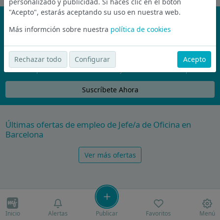
personalizado y publicidad. Si haces clic en el botón
"Acepto", estarás aceptando su uso en nuestra web.
¡No te pierdas nada!
Más informción sobre nuestra
política de cookies
Únete a la comunidad de wijobs y recibe por email las mejores
ofertas de empleo
Rechazar todo
Configurar
Acepto
Nunca compartiremos tu email con nadie y no te vamos a enviar spam
Suscríbete Ahora
Últimas ofertas de empleo de Jefe/a de Oficina en
Barcelona
Ver más ofertas
Inicio
Alertas
Publicar
Favoritos
Menú