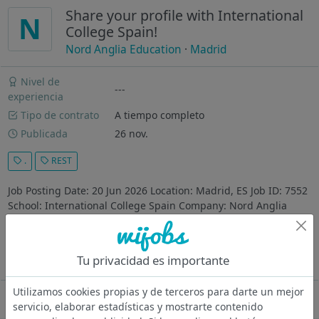
Share your profile with International
N
College Spain!
Nord Anglia Education
·
Madrid
Nivel de
---
experiencia
Tipo de contrato
A tiempo completo
Publicada
26 nov.
.
REST
Job Posting Date: 20 Jun 2026 Location: Madrid, ES Job ID: 7552
School: International College Spain Company: Nord Anglia
Education Thank you for your interest in working at
International College Spain . We are thrilled to know that you
are interested...
Tu privacidad es importante
Ver más
Utilizamos cookies propias y de terceros para darte un mejor
Oferta desactivada
servicio, elaborar estadísticas y mostrarte contenido