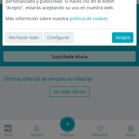
personalizado y publicidad. Si haces clic en el botón
"Acepto", estarás aceptando su uso en nuestra web.
¡No te pierdas nada!
Más informción sobre nuestra
política de cookies
Únete a la comunidad de wijobs y recibe por email las mejores
ofertas de empleo
Rechazar todo
Configurar
Acepto
Nunca compartiremos tu email con nadie y no te vamos a enviar spam
Suscríbete Ahora
Últimas ofertas de empleo en Madrid
Ver más ofertas
Inicio
Alertas
Publicar
Favoritos
Menú